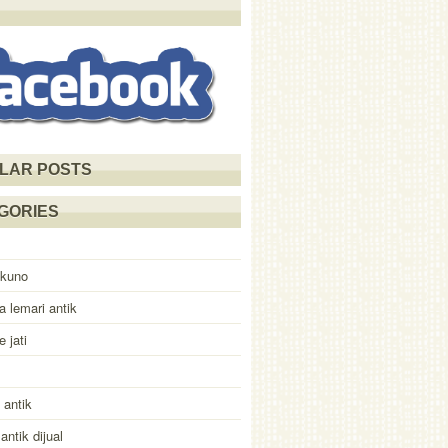
LAR POSTS
GORIES
 kuno
a lemari antik
e jati
antik
antik dijual