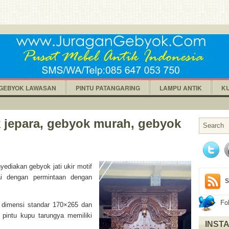
GEBYOK LAWASAN
PINTU PATANGARING
LAMPU ANTIK
K
 jepara, gebyok murah, gebyok
nyediakan gebyok jati ukir motif
ai dengan permintaan dengan
S
Fo
i dimensi standar 170×265 dan
 pintu kupu tarungya memiliki
INST