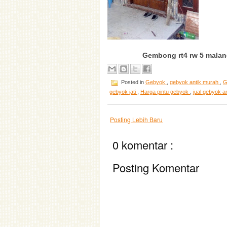
Gembong rt4 rw 5 malang
Posted in
Gebyok
,
gebyok antik murah
,
G
gebyok jati
,
Harga pintu gebyok
,
jual gebyok a
Posting Lebih Baru
0 komentar :
Posting Komentar