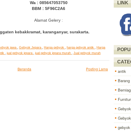
Wa : 085647053750
LINK
BBM : 5F96C2A6
Alamat Gelery :
gaten kebakkramat, karanganyar, surakarta.
ebyok jawa
,
Gebyok Jepara
,
Harga gebyok
,
harga gebyok antik
,
Harga
POPU
ntik
,
jual gebyok jepara
,
jual gebyok jepara murah
,
Jual gebyok murah
CATE
Beranda
Posting Lama
antik
Barang
Berniag
Furnitur
Gebyok
Gebyok 
gebyok 