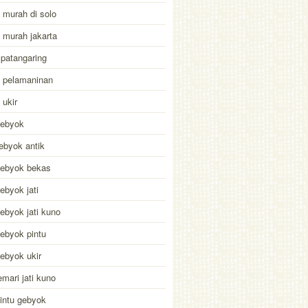
murah di solo
murah jakarta
patangaring
 pelamaninan
ukir
gebyok
ebyok antik
gebyok bekas
ebyok jati
ebyok jati kuno
ebyok pintu
ebyok ukir
emari jati kuno
intu gebyok