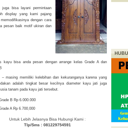
i juga bisa layani permintaan
oh display yang kami pajang
a memodifikasinya dengan cara
a pesan baik motif ukiran dan
HUBU
as kayu bisa anda pesan dengan arrange kelas
Grade A dan
B
 – masing memiliki kelebihan dan kekuranganya karena yang
akan adalah tingkat besar kecilnya diameter kayu jati juga
 usia tanam pada kayu jati tersebut.
Grade B Rp 6.000.000
Grade A Rp 6.700,000
Untuk Lebih Jelasnya Bisa Hubungi Kami :
Tlp/Sms : 081229754591