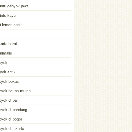
intu gebyok jawa
intu kayu
i lemari antik
karta barat
inimalis
byok
byok antik
byok bekas
ebyok bekas murah
byok di bali
byok di bandung
byok di bogor
byok di jakarta