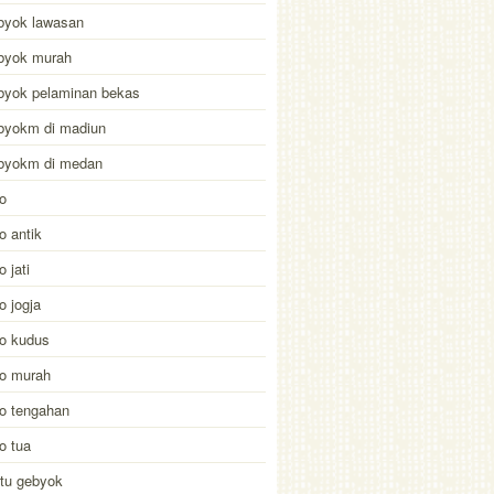
byok lawasan
ebyok murah
byok pelaminan bekas
byokm di madiun
ebyokm di medan
lo
lo antik
o jati
lo jogja
lo kudus
glo murah
glo tengahan
lo tua
ntu gebyok