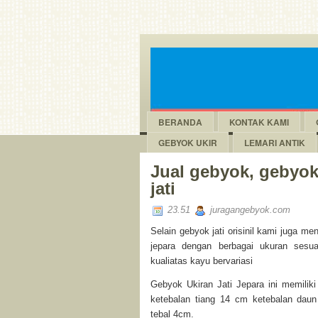
BERANDA
KONTAK KAMI
GEBYOK UKIR
LEMARI ANTIK
Jual gebyok, gebyok
jati
23.51
juragangebyok.com
Selain gebyok jati orisinil kami juga me
jepara dengan berbagai ukuran sesu
kualiatas kayu bervariasi
Gebyok Ukiran Jati Jepara
ini memilik
ketebalan tiang 14 cm ketebalan daun
tebal 4cm.