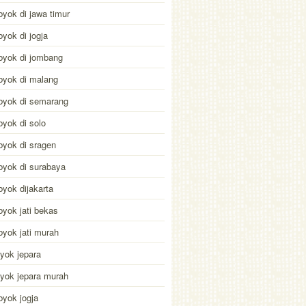
byok di jawa timur
byok di jogja
byok di jombang
byok di malang
byok di semarang
byok di solo
byok di sragen
byok di surabaya
byok dijakarta
byok jati bekas
byok jati murah
byok jepara
byok jepara murah
byok jogja