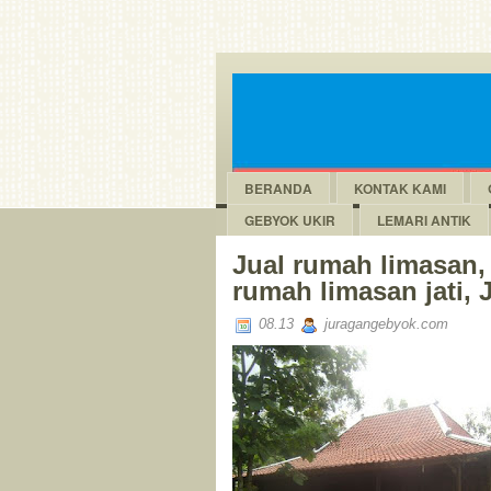
BERANDA
KONTAK KAMI
GEBYOK UKIR
LEMARI ANTIK
Jual rumah limasan,
rumah limasan jati,
08.13
juragangebyok.com