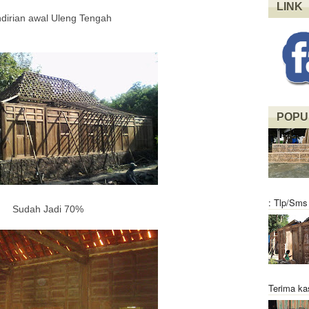
LINK
dirian awal Uleng Tengah
POPU
: Tlp/Sms
Sudah Jadi 70%
Terima ka