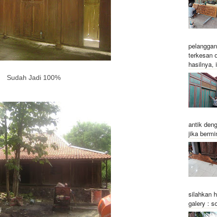
pelanggan
terkesan 
hasilnya, i
Sudah Jadi 100%
antik den
jika bermi
silahkan 
galery : so