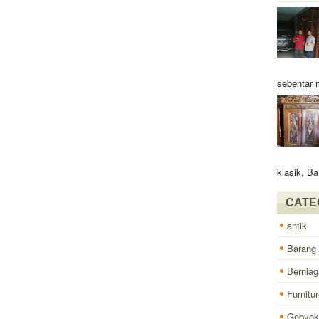
sebentar 
klasik, Ba
CATE
antik
Barang
Berniag
Furnitur
Gebyok