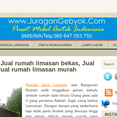
GEBYOK LAWASAN
PINTU PATANGARING
LAMPU ANTIK
K
 Jual rumah limasan bekas, Jual
 Jual rumah limasan murah
Rumah Jawa Limasan
ada Bangunan
Rumah antik tinggalkan jaman dahulu
S
simbah rumah adat khusu Orang jawa ada
2 yang pertama Adalah Joglo yang kedua
Fo
Liamasan, Dengan desain yang sederhana
tapi tidak perlu Arsitek yang ilmunya tinggi
INST
tapi jaman dahulu desain rumah yang