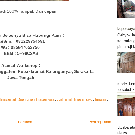
adi 100% Tampak Dari depan.
kepercay
Gebyok la
h Jelasnya Bisa Hubungi Kami :
set patang
lp/Sms : 081229754591
pintu ruji
Wa : 085647053750
BBM : 5F96C2A6
Alamat Workshop :
ggaten, Kebakkramat Karanganyar, Surakarta
Jawa Tengah
model kam
tersebut k
limasan jati
,
Jual rumah limasan jogja
,
Jual rumah limasan solo
,
limasan
,
Beranda
Posting Lama
Lizaba at
ukura...