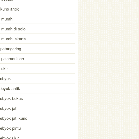
kuno antik
 murah
murah di solo
murah jakarta
patangaring
 pelamaninan
ukir
gebyok
ebyok antik
gebyok bekas
ebyok jati
ebyok jati kuno
ebyok pintu
ebyok ukir