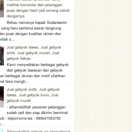
melihat komentar dari pelanggan
puas dengan hasil jadi senang sekali
dengarnya
Beliau namanya bapak Sudarwanto
 yang baru pertama pesan langsung
dan puas dengan kualitas ukiran dan
nilah s...
Jual gebyok lawas, Jual gebyok
antik, Jual gebyok murah, Jual
gebyok bekas
Kami menyediakan berbagai gebyok
dari gebyok lawasan dan gebyok
gan berbagai ukuran dan motif silahkan
nat bisa mengh...
Jual gebyok antik, Jual gebyok
lawas, Jual gebyok kuno, Jual
gebyok murah
- alhamdulillah pesanan pelanggan
sudah jadi dan siap dikirim berminat
hub : telpon/sms/wa : 085647053750
...
Alhamdulillah gebyok go international