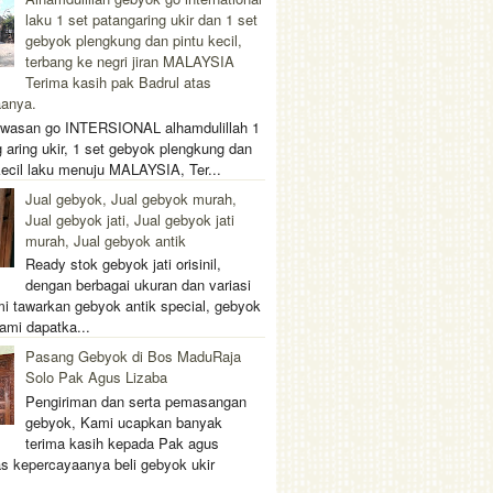
laku 1 set patangaring ukir dan 1 set
gebyok plengkung dan pintu kecil,
terbang ke negri jiran MALAYSIA
Terima kasih pak Badrul atas
aanya.
wasan go INTERSIONAL alhamdulillah 1
 aring ukir, 1 set gebyok plengkung dan
 kecil laku menuju MALAYSIA, Ter...
Jual gebyok, Jual gebyok murah,
Jual gebyok jati, Jual gebyok jati
murah, Jual gebyok antik
Ready stok gebyok jati orisinil,
dengan berbagai ukuran dan variasi
i tawarkan gebyok antik special, gebyok
ami dapatka...
Pasang Gebyok di Bos MaduRaja
Solo Pak Agus Lizaba
Pengiriman dan serta pemasangan
gebyok, Kami ucapkan banyak
terima kasih kepada Pak agus
as kepercayaanya beli gebyok ukir